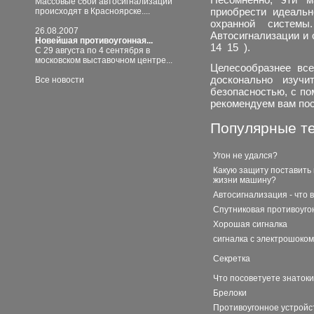
Массовые сбои автосигнализаций
приобрести идеальн
происходят в Красноярске....
охранной системы
26.08.2007
Автосигнализации и
Новейшая противоугонная...
14
15
).
С 29 августа по 4 сентября в
московском выставочном центре...
Целесообразнее все
досконально изуч
Все новости
безопасностью, с п
рекомендуем вам пос
Популярные т
Угон не удался?
Какую защиту поставить
жизни машину?
Автосигнализация - что 
Спутниковая противоуго
Хорошая сигналка
сигналка с электрошоком
Секретка
Что посоветуете знаток
Брелоки
Противоугонное устройс