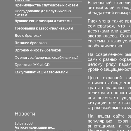
В меньшей степени 
Преимущества спутниковых систем
автомобилей и бюд
Оборудование для спутниковых
обладателей иномаро
систем
Риск угона таких а
Лучшие сигнализации и системы
сомневаться, что 
Требования к автосигнализациям
десятками или даже
экстра-класса. Соот
Все о брелоках
системы в таких усл
Питание брелоков
необходимостью.
Эргономичность брелоков
На современном рын
Фурнитура (цепочки, карабины и пр.)
самых разных охран
целому ряду парам
Брелоки с ЖК и LCD
уровню защищенност
Как угоняют наши автомобили
Цена охранной си
стоимость бюджетног
траты оправданы, е
целиком и полность
они возместят уще
ситуации легче все
страховкой вместо 
Новости
На нашем сайте вы
популярных охра
18.07.2008
аннотациями, а та
Автосигнализации не...
Несомненно, эти м